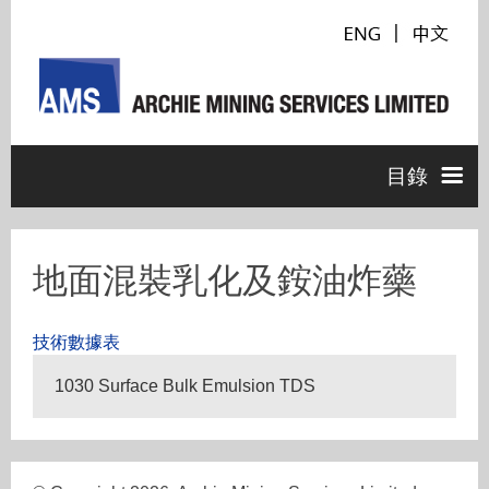
目錄
主頁
地面混裝乳化及銨油炸藥
產品
技術數據表
1030 Surface Bulk Emulsion TDS
條裝乳化炸藥
技術服務及支援
起爆具
地面露天爆破
工程參考