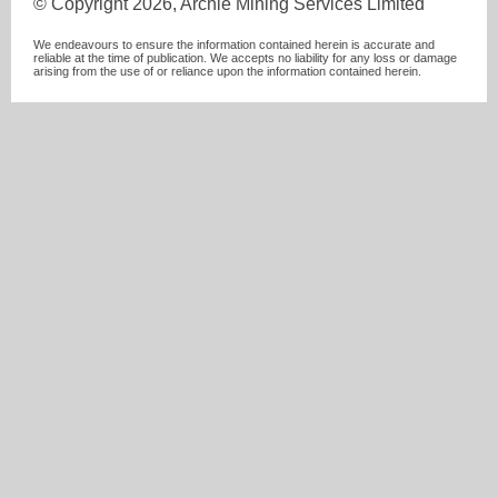
© Copyright 2026, Archie Mining Services Limited
We endeavours to ensure the information contained herein is accurate and
導爆索
地底爆破
地面工程
照片及錄像
reliable at the time of publication. We accepts no liability for any loss or damage
arising from the use of or reliance upon the information contained herein.
安全非電雷管
地底工程
地面工程
聯絡我們
電子(數碼)雷管
藍田將軍澳隧道土地平整工程：使用數碼雷管配合一孔三
地底工程
響技術 (Triple-Deckings)
散裝乳化混裝炸藥
中九龍幹線何文田豎井工程
(照片及錄像)
(照片)
地面混裝乳化及銨油炸藥
電離子裂石系統
瑪嘉烈醫院重建工程第一期：採用電離子裂石系統技術
蓮塘口岸長山隧道工程：貫通典禮
地底散裝乳化混裝炸藥
(錄像)
(照片)